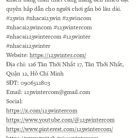
Decorate Connections
quyền hấp dẫn cho người chơi gắn bó lâu dài.
#23win #nhacai23win #23wincom
#nhacai23wincom #123wintercom
#nhacai123wintercom #123winter
#nhacai123winter
Website:
https://123winter.com/
Địa chỉ: 126 Tân Thới Nhất 17, Tân Thới Nhất,
Quận 12, Hồ Chí Minh
SĐT: 0906512803
Email: 123wintercom@gmail.com
Social:
https://x.com/123wintercom
https://www.youtube.com/@123wintercom
https://www.pinterest.com/123wintercom/
SWITCH TO
EDITOR
ADVANCED
ADVANCED
SWITCH TO
EDITOR
You've made changes to this view
You've made changes to this view
REVERT
REVERT