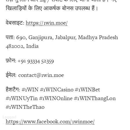
Decorate Connections
खिलाड़ियों के लिए आकर्षक बोनस उपलब्ध हैं।
वेबसाइट:
https://1win.moe/
पता: 690, Ganjipura, Jabalpur, Madhya Pradesh
482002, India
फ़ोन: +91 93334 52359
ईमेल: contact@1win.moe
हैशटैग: #1WIN #1WINCasino #1WINBet
#1WINUyTin #1WINOnline #1WINThangLon
#1WINTheThao
https://www.facebook.com/1winmoe/
SWITCH TO
EDITOR
ADVANCED
ADVANCED
SWITCH TO
EDITOR
You've made changes to this view
You've made changes to this view
REVERT
REVERT