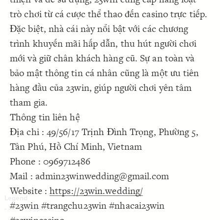
Decorate Connections
trò chơi từ cá cược thể thao đến casino trực tiếp.
Đặc biệt, nhà cái này nổi bật với các chương
trình khuyến mãi hấp dẫn, thu hút người chơi
mới và giữ chân khách hàng cũ. Sự an toàn và
bảo mật thông tin cá nhân cũng là một ưu tiên
hàng đầu của 23win, giúp người chơi yên tâm
tham gia.
Thông tin liên hệ
Địa chi : 49/56/17 Trịnh Đình Trọng, Phường 5,
Tân Phú, Hồ Chí Minh, Vietnam
Phone : 0969712486
Mail : admin23winwedding@gmail.com
Website :
https://23win.wedding/
#23win #trangchu23win #nhacai23win
SWITCH TO
EDITOR
ADVANCED
ADVANCED
SWITCH TO
EDITOR
You've made changes to this view
You've made changes to this view
REVERT
REVERT