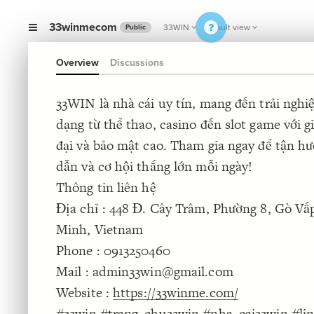
33winmecom
33WIN
Default view
Public
Overview
Discussions
33WIN là nhà cái uy tín, mang đến trải nghi
dạng từ thể thao, casino đến slot game với g
đại và bảo mật cao. Tham gia ngay để tận hư
dẫn và cơ hội thắng lớn mỗi ngày!
Thông tin liên hệ
Địa chỉ : 448 Đ. Cây Trâm, Phường 8, Gò Vấ
Minh, Vietnam
Phone : 0913250460
Mail : admin33win@gmail.com
Website :
https://33winme.com/
#33win #trang_chu33win #nha_cai33win #li