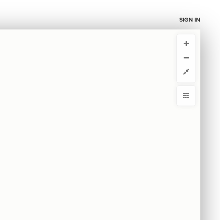
SIGN IN
CURRENT VIEW
CURRENT VIEW
33WIN
33WIN
ou're comfortable with code, we strongly recommend using the
 get started.
advanced editor. Check out our
ADVANCED VIEWS
y
Automatically apply changes
by
 by
{
@settings
1
  template: systems;
2
mize defaults
}
3
4
RE
5
ct by
ase
S