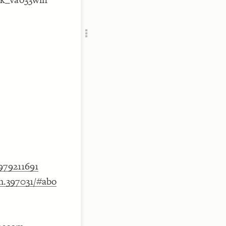
Add c
RULES
Decor
Decor
979211691
m.397031/#abo