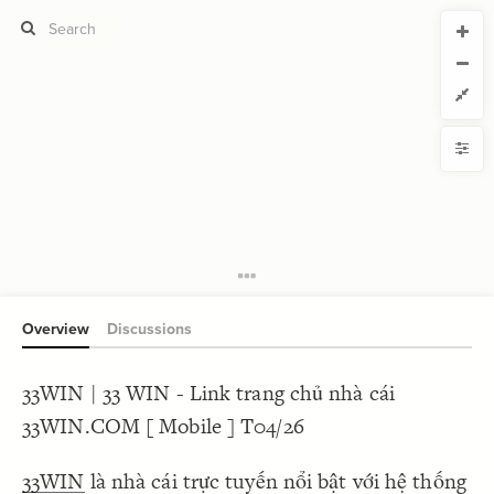
CURRENT VIEW
CURRENT VIEW
Untitled view
Untitled view
If you're comfortable with code, we strongly recommend using the
YLE
uide to get started.
advanced editor. Check out our
ADVANCED VIEWS
Size by
Automatically apply changes
Color by
Shape by
{
@settings
1
  template: systems;
2
Customize defaults
}
3
4
RUCTURE
5
Connect by
Overview
Discussions
Filter
Showcase
33WIN | 33 WIN - Link trang chủ nhà cái
More
NTROLS
33WIN.COM [ Mobile ] T04/26
Add custom control
LES
33WIN
là nhà cái trực tuyến nổi bật với hệ thống
Decorate Elements