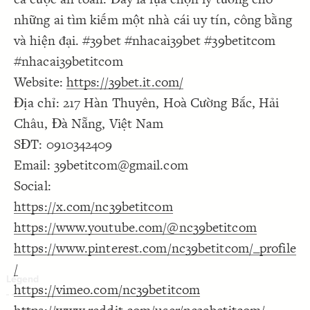
Decorate Connections
những ai tìm kiếm một nhà cái uy tín, công bằng
và hiện đại. #39bet #nhacai39bet #39betitcom
#nhacai39betitcom
Website:
https://39bet.it.com/
Địa chỉ: 217 Hàn Thuyên, Hoà Cường Bắc, Hải
Châu, Đà Nẵng, Việt Nam
SĐT: 0910342409
Email: 39betitcom@gmail.com
Social:
https://x.com/nc39betitcom
https://www.youtube.com/@nc39betitcom
https://www.pinterest.com/nc39betitcom/_profile
/
https://vimeo.com/nc39betitcom
SWITCH TO
EDITOR
ADVANCED
ADVANCED
SWITCH TO
EDITOR
You've made changes to this view
You've made changes to this view
REVERT
REVERT