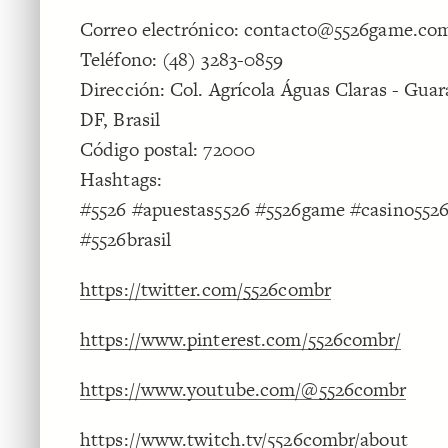
Correo electrónico: contacto@5526game.co
Teléfono: (48) 3283-0859
Dirección: Col. Agrícola Águas Claras - Guará
DF, Brasil
Código postal: 72000
Hashtags:
#5526 #apuestas5526 #5526game #casino5526
#5526brasil
https://twitter.com/5526combr
https://www.pinterest.com/5526combr/
https://www.youtube.com/@5526combr
https://www.twitch.tv/5526combr/about