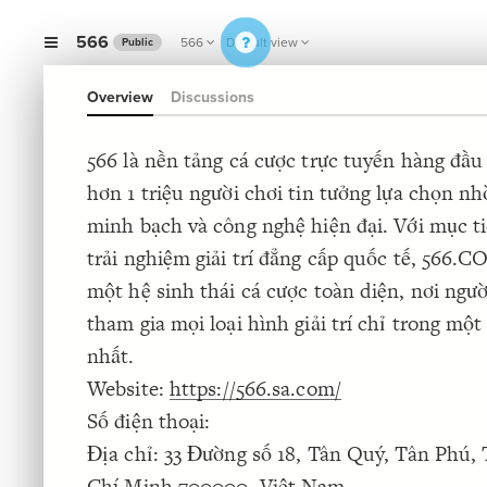
566
566
Default view
Public
Overview
Discussions
566 là nền tảng cá cược trực tuyến hàng đầu
hơn 1 triệu người chơi tin tưởng lựa chọn nhờ
minh bạch và công nghệ hiện đại. Với mục 
trải nghiệm giải trí đẳng cấp quốc tế, 566.
một hệ sinh thái cá cược toàn diện, nơi ngư
tham gia mọi loại hình giải trí chỉ trong mộ
nhất.
Website:
https://566.sa.com/
Số điện thoại:
Địa chỉ: 33 Đường số 18, Tân Quý, Tân Phú
Chí Minh 700000, Việt Nam