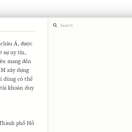
 châu Á, được
 sự uy tín,
If y
STYLE
guide to
tiêu mang đến
Size b
Color 
COM xây dựng
Shape
ời dùng có thể
Custo
t tài khoản duy
STRUCTU
Conne
Filter
Showc
, Thành phố Hồ
More
CONTROL