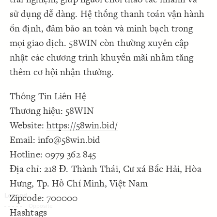
Decorate Connections
sử dụng dễ dàng. Hệ thống thanh toán vận hành
ổn định, đảm bảo an toàn và minh bạch trong
mọi giao dịch. 58WIN còn thường xuyên cập
nhật các chương trình khuyến mãi nhằm tăng
thêm cơ hội nhận thưởng.
Thông Tin Liên Hệ
Thương hiệu: 58WIN
Website:
https://58win.bid/
Email: info@58win.bid
Hotline: 0979 362 845
Địa chỉ: 218 Đ. Thành Thái, Cư xá Bắc Hải, Hòa
Hưng, Tp. Hồ Chí Minh, Việt Nam
Zipcode: 700000
SWITCH TO
EDITOR
ADVANCED
ADVANCED
SWITCH TO
EDITOR
You've made changes to this view
You've made changes to this view
Hashtags
REVERT
REVERT