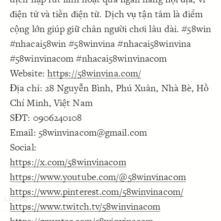
Decorate Connections
điện tử và tiền điện tử. Dịch vụ tận tâm là điểm
cộng lớn giúp giữ chân người chơi lâu dài. #58win
#nhacai58win #58winvina #nhacai58winvina
#58winvinacom #nhacai58winvinacom
Website:
https://58winvina.com/
Địa chỉ: 28 Nguyễn Bình, Phú Xuân, Nhà Bè, Hồ
Chí Minh, Việt Nam
SĐT: 0906240108
Email: 58winvinacom@gmail.com
Social:
https://x.com/58winvinacom
https://www.youtube.com/@58winvinacom
https://www.pinterest.com/58winvinacom/
https://www.twitch.tv/58winvinacom
SWITCH TO
EDITOR
ADVANCED
ADVANCED
SWITCH TO
EDITOR
You've made changes to this view
You've made changes to this view
REVERT
REVERT