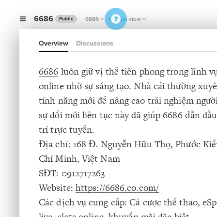
6686
6686
Default view
Public
Overview
Discussions
6686
luôn giữ vị thế tiên phong trong lĩnh v
online nhờ sự sáng tạo. Nhà cái thường xuy
tính năng mới để nâng cao trải nghiệm ngườ
sự đổi mới liên tục này đã giúp 6686 dẫn đầu
trí trực tuyến.
Địa chỉ: 168 Đ. Nguyễn Hữu Thọ, Phước Kiể
Chí Minh, Việt Nam
SĐT: 0912717263
Website:
https://6686.co.com/
Các dịch vụ cung cấp: Cá cược thể thao, eSp
live, slots online, khuyến mãi đặc biệt