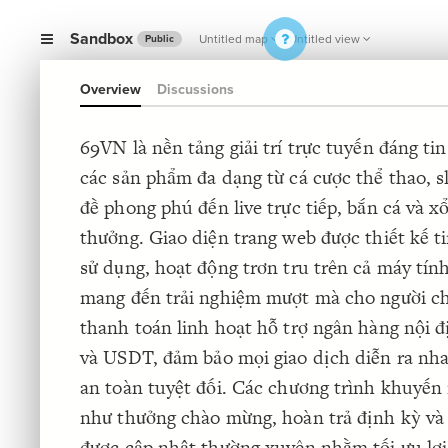
Sandbox
Untitled map
Untitled view
Public
Overview
Discussions
69VN là nền tảng giải trí trực tuyến đáng tin
các sản phẩm đa dạng từ cá cược thể thao, s
đề phong phú đến live trực tiếp, bắn cá và xổ
thưởng. Giao diện trang web được thiết kế t
sử dụng, hoạt động trơn tru trên cả máy tính
mang đến trải nghiệm mượt mà cho người ch
thanh toán linh hoạt hỗ trợ ngân hàng nội đị
và USDT, đảm bảo mọi giao dịch diễn ra nh
an toàn tuyệt đối. Các chương trình khuyến
như thưởng chào mừng, hoàn trả định kỳ và 
được cập nhật thường xuyên nhằm tối ưu lợi