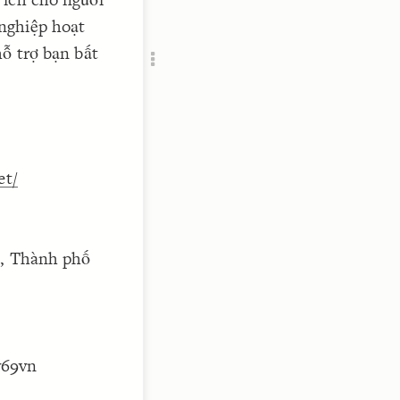
Add c
nghiệp hoạt
RULES
hỗ trợ bạn bất
Decor
Decor
et/
3, Thành phố
y69vn