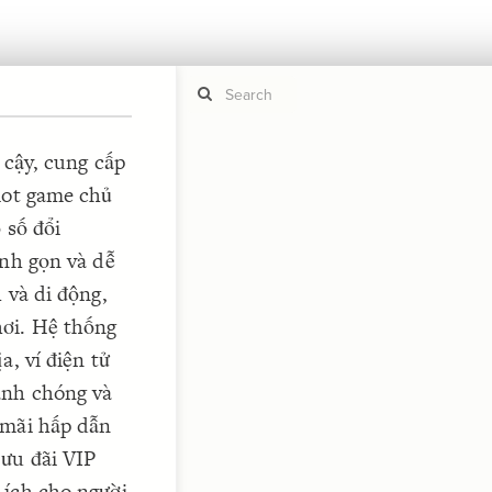
 cậy, cung cấp
lot game chủ
If y
STYLE
guide to
 số đổi
Size b
Color 
inh gọn và dễ
Shape
 và di động,
Custo
ơi. Hệ thống
STRUCTU
a, ví điện tử
Conne
anh chóng và
Filter
 mãi hấp dẫn
Showc
ưu đãi VIP
More
CONTROL
 ích cho người