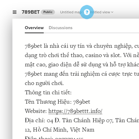
789BET
Untitled map
Untitled view
Public
Overview
Discussions
789bet là nhà cái uy tín và chuyên nghiệp, c
dạng trò chơi thể thao, casino và slot. Với n
mật cao, giao diện dễ sử dụng và hỗ trợ khá
789bet mang đến trải nghiệm cá cược trực tu
cho người chơi.
Thông tin chi tiết:
Tên Thương Hiệu: 789bet
Website:
https://789bettt.info/
Địa chỉ: 04 Đ. Tân Chánh Hiệp 07, Tân Chá
12, Hồ Chí Minh, Việt Nam
Điện thoại: 0977774455