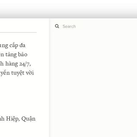
ung cấp đa
ền tảng bảo
If y
STYLE
guide to
ch hàng 24/7,
Size b
Color 
yến tuyệt vời
Shape
Custo
STRUCTU
Conne
Filter
nh Hiệp, Quận
Showc
More
CONTROL