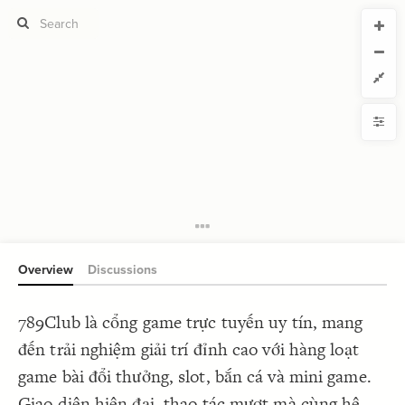
CURRENT VIEW
CURRENT VIEW
789Club
789Club
If you're comfortable with code, we strongly recommend using the
YLE
uide to get started.
advanced editor. Check out our
ADVANCED VIEWS
Size by
Automatically apply changes
Color by
Shape by
{
@settings
1
  template: systems;
2
Customize defaults
}
3
4
RUCTURE
5
Connect by
Overview
Discussions
Filter
Showcase
789Club là cổng game trực tuyến uy tín, mang
More
NTROLS
đến trải nghiệm giải trí đỉnh cao với hàng loạt
Add custom control
game bài đổi thưởng, slot, bắn cá và mini game.
LES
Giao diện hiện đại, thao tác mượt mà cùng hệ
Decorate Elements