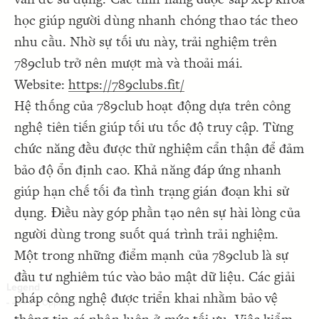
Decorate Connections
học giúp người dùng nhanh chóng thao tác theo
nhu cầu. Nhờ sự tối ưu này, trải nghiệm trên
789club trở nên mượt mà và thoải mái.
Website:
https://789clubs.fit/
Hệ thống của 789club hoạt động dựa trên công
nghệ tiên tiến giúp tối ưu tốc độ truy cập. Từng
chức năng đều được thử nghiệm cẩn thận để đảm
bảo độ ổn định cao. Khả năng đáp ứng nhanh
giúp hạn chế tối đa tình trạng gián đoạn khi sử
dụng. Điều này góp phần tạo nên sự hài lòng của
người dùng trong suốt quá trình trải nghiệm.
Một trong những điểm mạnh của 789club là sự
đầu tư nghiêm túc vào bảo mật dữ liệu. Các giải
pháp công nghệ được triển khai nhằm bảo vệ
SWITCH TO
EDITOR
ADVANCED
ADVANCED
SWITCH TO
EDITOR
You've made changes to this view
You've made changes to this view
REVERT
REVERT