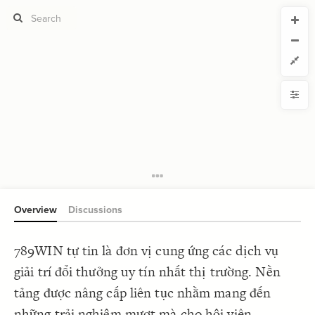
CURRENT VIEW
CURRENT VIEW
789Winl Com
789Winl Com
If you're comfortable with code, we strongly recommend using the
YLE
uide to get started.
advanced editor. Check out our
ADVANCED VIEWS
Size by
Automatically apply changes
Color by
Shape by
{
@settings
1
  template: systems;
2
Customize defaults
}
3
4
RUCTURE
5
Connect by
Overview
Discussions
Filter
Showcase
789WIN tự tin là đơn vị cung ứng các dịch vụ
More
NTROLS
giải trí đổi thưởng uy tín nhất thị trường. Nền
Add custom control
tảng được nâng cấp liên tục nhằm mang đến
LES
những trải nghiệm mượt mà cho hội viên.
Decorate Elements