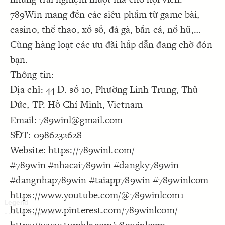
Decorate Connections
789Win mang đến các siêu phẩm từ game bài,
casino, thể thao, xố số, đá gà, bắn cá, nổ hũ,…
Cùng hàng loạt các ưu đãi hấp dẫn đang chờ đón
bạn.
Thông tin:
Địa chỉ: 44 Đ. số 10, Phường Linh Trung, Thủ
Đức, TP. Hồ Chí Minh, Vietnam
Email: 789winl@gmail.com
SĐT: 0986232628
Website:
https://789winl.com/
#789win #nhacai789win #dangky789win
#dangnhap789win #taiapp789win #789winlcom
https://www.youtube.com/@789winlcom1
https://www.pinterest.com/789winlcom/
SWITCH TO
EDITOR
ADVANCED
ADVANCED
SWITCH TO
EDITOR
You've made changes to this view
You've made changes to this view
REVERT
REVERT