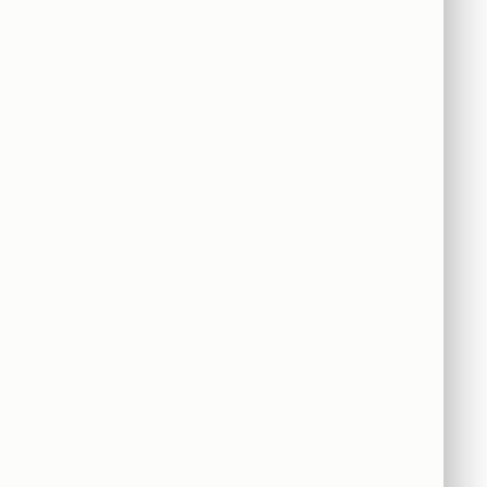
ustom control
ate Elements
ate Connections