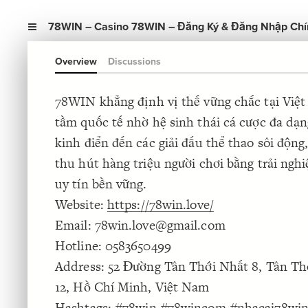
78WIN – Casino 78WIN – Đăng Ký & Đăng Nhập Ch
Overview
Discussions
78WIN khẳng định vị thế vững chắc tại Việ
tầm quốc tế nhờ hệ sinh thái cá cược đa dạn
kinh điển đến các giải đấu thể thao sôi động
thu hút hàng triệu người chơi bằng trải ngh
uy tín bền vững.
Website:
https://78win.love/
Email: 78win.love@gmail.com
Hotline: 0583650499
Address: 52 Đường Tân Thới Nhất 8, Tân T
12, Hồ Chí Minh, Việt Nam
Hashtags: #78win #78wincom #nhacai78wi