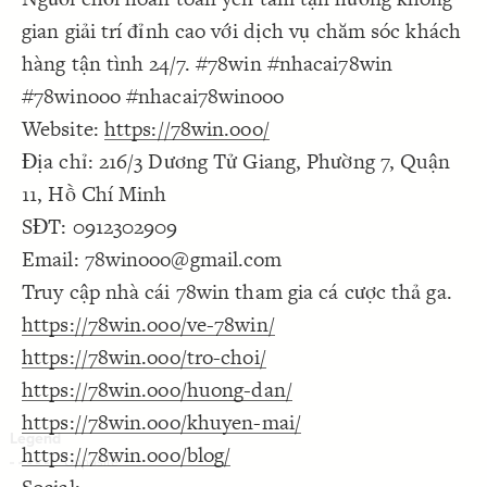
Decorate Connections
gian giải trí đỉnh cao với dịch vụ chăm sóc khách
hàng tận tình 24/7. #78win #nhacai78win
#78winooo #nhacai78winooo
Website:
https://78win.ooo/
Địa chỉ: 216/3 Dương Tử Giang, Phường 7, Quận
11, Hồ Chí Minh
SĐT: 0912302909
Email: 78winooo@gmail.com
Truy cập nhà cái 78win tham gia cá cược thả ga.
https://78win.ooo/ve-78win/
https://78win.ooo/tro-choi/
https://78win.ooo/huong-dan/
https://78win.ooo/khuyen-mai/
https://78win.ooo/blog/
SWITCH TO
EDITOR
ADVANCED
ADVANCED
SWITCH TO
EDITOR
You've made changes to this view
You've made changes to this view
REVERT
REVERT