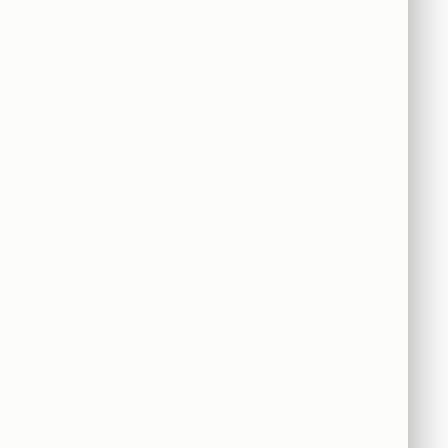
ustom control
ate Elements
ate Connections