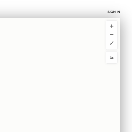
SIGN IN
CURRENT VIEW
CURRENT VIEW
78win
78win
ou're comfortable with code, we strongly recommend using the
 get started.
advanced editor. Check out our
ADVANCED VIEWS
y
Automatically apply changes
by
 by
{
@settings
1
  template: systems;
2
mize defaults
}
3
4
RE
5
ct by
ase
S