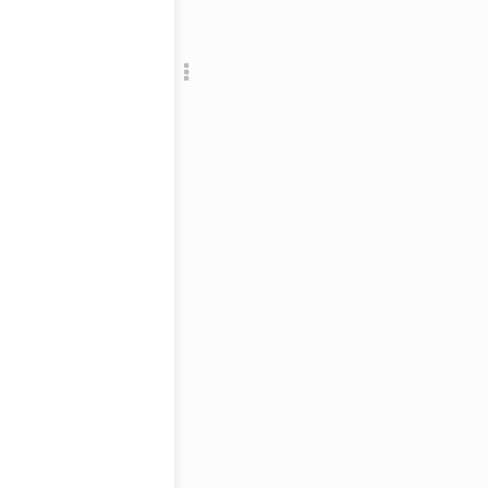
Add c
RULES
Decor
Decor