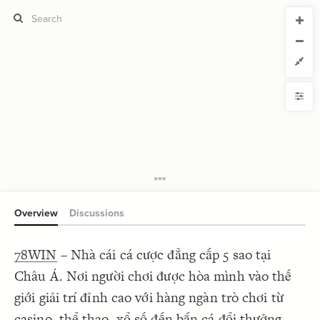
CURRENT VIEW
CURRENT VIEW
78winsoccer
78winsoccer
If you're comfortable with code, we strongly recommend using the
YLE
uide to get started.
advanced editor. Check out our
ADVANCED VIEWS
Size by
Automatically apply changes
Color by
Shape by
{
@settings
1
  template: systems;
2
Customize defaults
}
3
4
RUCTURE
5
Connect by
Overview
Discussions
Filter
Showcase
78WIN
– Nhà cái cá cược đẳng cấp 5 sao tại
More
NTROLS
Châu Á. Nơi người chơi được hòa mình vào thế
Add custom control
giới giải trí đỉnh cao với hàng ngàn trò chơi từ
LES
casino, thể thao, xổ số đến bắn cá đổi thưởng.
Decorate Elements