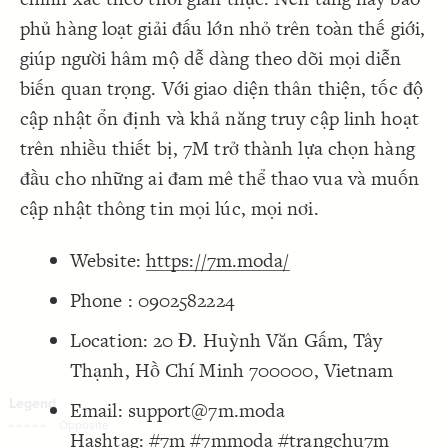
Decorate Connections
phủ hàng loạt giải đấu lớn nhỏ trên toàn thế giới,
giúp người hâm mộ dễ dàng theo dõi mọi diễn
biến quan trọng. Với giao diện thân thiện, tốc độ
cập nhật ổn định và khả năng truy cập linh hoạt
trên nhiều thiết bị, 7M trở thành lựa chọn hàng
đầu cho những ai đam mê thể thao vua và muốn
cập nhật thông tin mọi lúc, mọi nơi.
Website:
https://7m.moda/
Phone : 0902582224
Location: 20 Đ. Huỳnh Văn Gấm, Tây
Thạnh, Hồ Chí Minh 700000, Vietnam
Email: support@7m.moda
SWITCH TO
EDITOR
ADVANCED
ADVANCED
SWITCH TO
EDITOR
You've made changes to this view
You've made changes to this view
Hashtag: #7m #7mmoda #trangchu7m
REVERT
REVERT