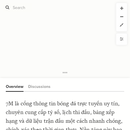
CURRENT VIEW
CURRENT VIEW
7mmoda
7mmoda
If you're comfortable with code, we strongly recommend using the
YLE
uide to get started.
advanced editor. Check out our
ADVANCED VIEWS
Size by
Automatically apply changes
Color by
Shape by
{
@settings
1
  template: systems;
2
Customize defaults
}
3
4
RUCTURE
5
Connect by
Overview
Discussions
Filter
Showcase
7M là cổng thông tin bóng đá trực tuyến uy tín,
More
NTROLS
chuyên cung cấp tỷ số, lịch thi đấu, bảng xếp
Add custom control
hạng và dữ liệu trận đấu một cách nhanh chóng,
LES
chính xác theo thời gian thực. Nền tảng này bao
Decorate Elements