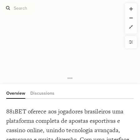
CURRENT VIEW
CURRENT VIEW
881bettcombr
881bettcombr
If you're comfortable with code, we strongly recommend using the
YLE
uide to get started.
advanced editor. Check out our
ADVANCED VIEWS
Size by
Automatically apply changes
Color by
Shape by
{
@settings
1
  template: systems;
2
Customize defaults
}
3
4
RUCTURE
5
Connect by
Overview
Discussions
Filter
Showcase
881BET oferece aos jogadores brasileiros uma
More
NTROLS
plataforma completa de apostas esportivas e
Add custom control
cassino online, unindo tecnologia avançada,
LES
segurança e muita diversão. Com uma interface
Decorate Elements