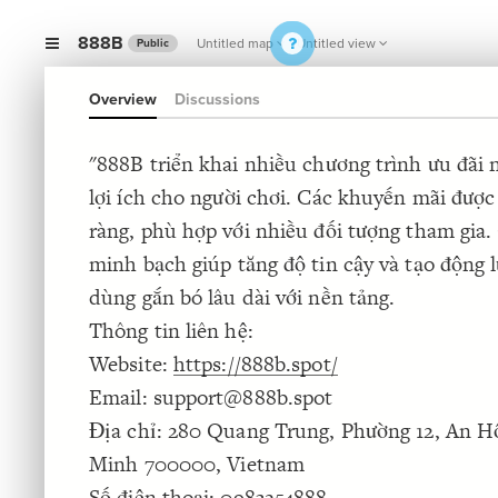
888B
Untitled map
Untitled view
Public
Overview
Discussions
"888B triển khai nhiều chương trình ưu đãi 
lợi ích cho người chơi. Các khuyến mãi được 
ràng, phù hợp với nhiều đối tượng tham gia.
minh bạch giúp tăng độ tin cậy và tạo động 
dùng gắn bó lâu dài với nền tảng.
Thông tin liên hệ:
Website:
https://888b.spot/
Email: support@888b.spot
Địa chỉ: 280 Quang Trung, Phường 12, An H
Minh 700000, Vietnam
Số điện thoại: 0983254888