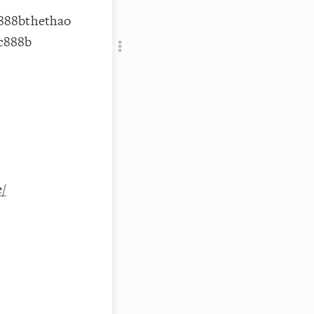
Add c
888bthethao
RULES
c888b
Decor
Decor
e/