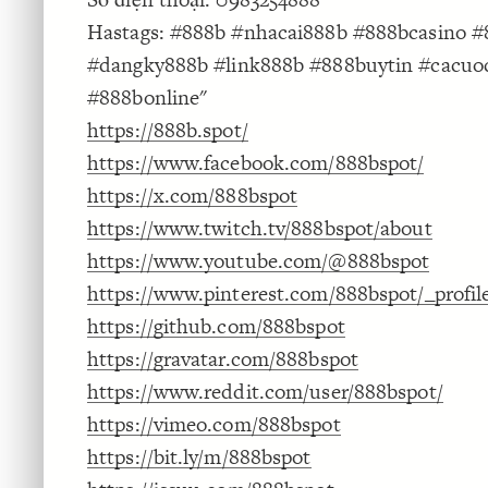
Hastags: #888b #nhacai888b #888bcasino #
#dangky888b #link888b #888buytin #cacuo
#888bonline"
https://888b.spot/
https://www.facebook.com/888bspot/
https://x.com/888bspot
https://www.twitch.tv/888bspot/about
https://www.youtube.com/@888bspot
https://www.pinterest.com/888bspot/_profil
https://github.com/888bspot
https://gravatar.com/888bspot
https://www.reddit.com/user/888bspot/
https://vimeo.com/888bspot
https://bit.ly/m/888bspot