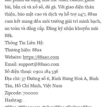
Decorate Connections
bài, bắn cá và xổ số, đá gà. Với giao diện thân
thiện, bảo mật cao và dịch vụ hỗ trợ 24/7, 88aa
cam kết mang đến môi trường giải trí minh bạch,
an toàn và đẳng cấp. Đăng ký nhận khuyến mãi
88k.
Thông Tin Liên Hệ:
Thương hiệu: 88aa
Website:
https://88aa0.com
Email: support@88aa0.com
Số điện thoại: 0902 184 536
Địa chỉ: 57 Đường số 6, Bình Hưng Hoà A, Bình
Tân, Hồ Chí Minh, Việt Nam
Zipcode: 700000
Hashtag:
SWITCH TO
EDITOR
ADVANCED
ADVANCED
SWITCH TO
EDITOR
You've made changes to this view
You've made changes to this view
REVERT
REVERT