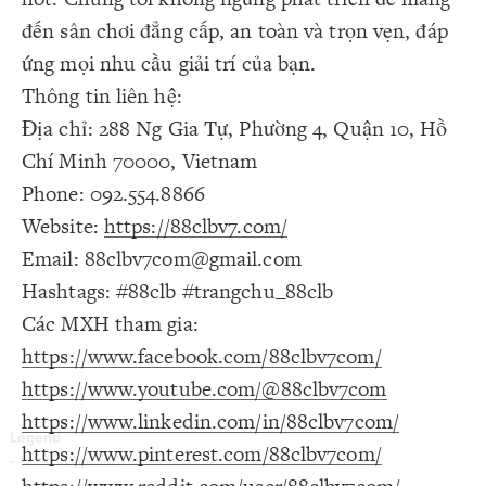
Decorate Connections
đến sân chơi đẳng cấp, an toàn và trọn vẹn, đáp
ứng mọi nhu cầu giải trí của bạn.
Thông tin liên hệ:
Địa chỉ: 288 Ng Gia Tự, Phường 4, Quận 10, Hồ
Chí Minh 70000, Vietnam
Phone: 092.554.8866
Website:
https://88clbv7.com/
Email: 88clbv7com@gmail.com
Hashtags: #88clb #trangchu_88clb
Các MXH tham gia:
https://www.facebook.com/88clbv7com/
https://www.youtube.com/@88clbv7com
https://www.linkedin.com/in/88clbv7com/
https://www.pinterest.com/88clbv7com/
SWITCH TO
EDITOR
ADVANCED
ADVANCED
SWITCH TO
EDITOR
You've made changes to this view
You've made changes to this view
REVERT
REVERT