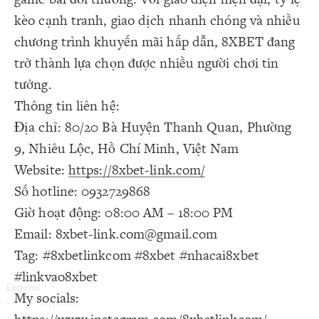
Decorate Connections
kèo cạnh tranh, giao dịch nhanh chóng và nhiều
chương trình khuyến mãi hấp dẫn, 8XBET đang
trở thành lựa chọn được nhiều người chơi tin
tưởng.
Thông tin liên hệ:
Địa chỉ: 80/20 Bà Huyện Thanh Quan, Phường
9, Nhiêu Lộc, Hồ Chí Minh, Việt Nam
Website:
https://8xbet-link.com/
Số hotline: 0932729868
Giờ hoạt động: 08:00 AM – 18:00 PM
Email: 8xbet-link.com@gmail.com
Tag: #8xbetlinkcom #8xbet #nhacai8xbet
#linkvao8xbet
My socials:
SWITCH TO
EDITOR
ADVANCED
ADVANCED
SWITCH TO
EDITOR
You've made changes to this view
You've made changes to this view
REVERT
REVERT