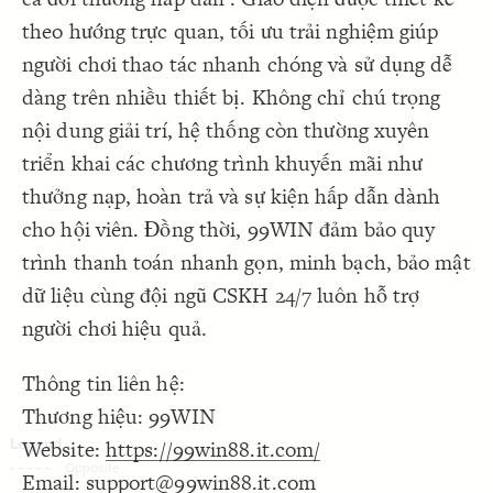
Decorate Connections
theo hướng trực quan, tối ưu trải nghiệm giúp
người chơi thao tác nhanh chóng và sử dụng dễ
dàng trên nhiều thiết bị. Không chỉ chú trọng
nội dung giải trí, hệ thống còn thường xuyên
triển khai các chương trình khuyến mãi như
thưởng nạp, hoàn trả và sự kiện hấp dẫn dành
cho hội viên. Đồng thời, 99WIN đảm bảo quy
trình thanh toán nhanh gọn, minh bạch, bảo mật
dữ liệu cùng đội ngũ CSKH 24/7 luôn hỗ trợ
người chơi hiệu quả.
Thông tin liên hệ:
Thương hiệu: 99WIN
Website:
https://99win88.it.com/
SWITCH TO
EDITOR
ADVANCED
ADVANCED
SWITCH TO
EDITOR
You've made changes to this view
You've made changes to this view
Email: support@99win88.it.com
REVERT
REVERT