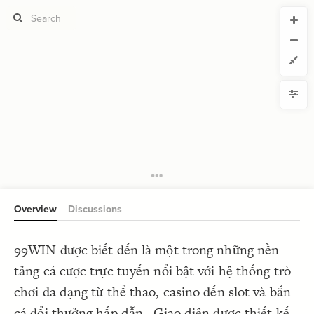
CURRENT VIEW
CURRENT VIEW
Untitled view
Untitled view
If you're comfortable with code, we strongly recommend using the
YLE
uide to get started.
advanced editor. Check out our
ADVANCED VIEWS
Size by
Automatically apply changes
Color by
Shape by
{
@settings
1
  template: systems;
2
Customize defaults
}
3
4
RUCTURE
5
Connect by
Overview
Discussions
Filter
Showcase
99WIN được biết đến là một trong những nền
More
NTROLS
tảng cá cược trực tuyến nổi bật với hệ thống trò
Add custom control
chơi đa dạng từ thể thao, casino đến slot và bắn
LES
cá đổi thưởng hấp dẫn . Giao diện được thiết kế
Decorate Elements