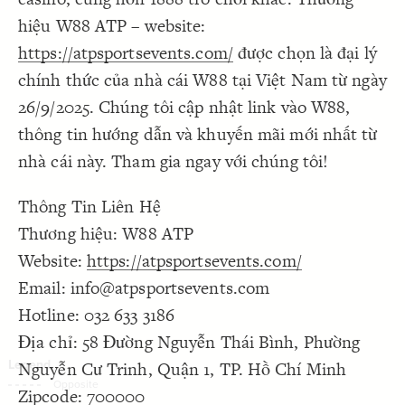
Decorate Connections
hiệu W88 ATP – website:
https://atpsportsevents.com/
được chọn là đại lý
chính thức của nhà cái W88 tại Việt Nam từ ngày
26/9/2025. Chúng tôi cập nhật link vào W88,
thông tin hướng dẫn và khuyến mãi mới nhất từ
nhà cái này. Tham gia ngay với chúng tôi!
Thông Tin Liên Hệ
Thương hiệu: W88 ATP
Website:
https://atpsportsevents.com/
Email: info@atpsportsevents.com
Hotline: 032 633 3186
Địa chỉ: 58 Đường Nguyễn Thái Bình, Phường
Nguyễn Cư Trinh, Quận 1, TP. Hồ Chí Minh
SWITCH TO
EDITOR
ADVANCED
ADVANCED
SWITCH TO
EDITOR
You've made changes to this view
You've made changes to this view
Zipcode: 700000
REVERT
REVERT