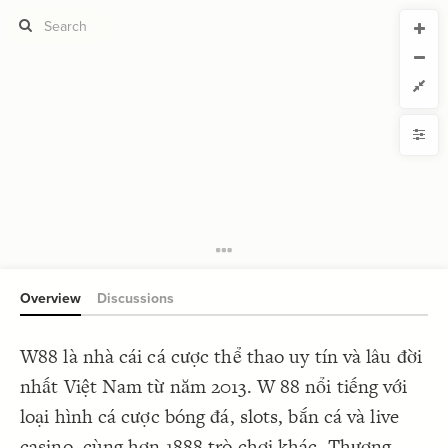
CURRENT VIEW
CURRENT VIEW
Untitled view
Untitled view
If you're comfortable with code, we strongly recommend using the
YLE
uide to get started.
advanced editor. Check out our
ADVANCED VIEWS
Size by
Automatically apply changes
Color by
Shape by
{
@settings
1
  template: systems;
2
Customize defaults
}
3
4
RUCTURE
5
Connect by
Overview
Discussions
Filter
Showcase
W88 là nhà cái cá cược thể thao uy tín và lâu đời
More
NTROLS
nhất Việt Nam từ năm 2013. W 88 nổi tiếng với
Add custom control
loại hình cá cược bóng đá, slots, bắn cá và live
LES
casino, cùng hơn 1888 trò chơi khác. Thương
Decorate Elements