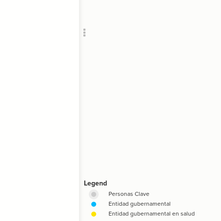
Add c
"
RULES
Decor
Decor