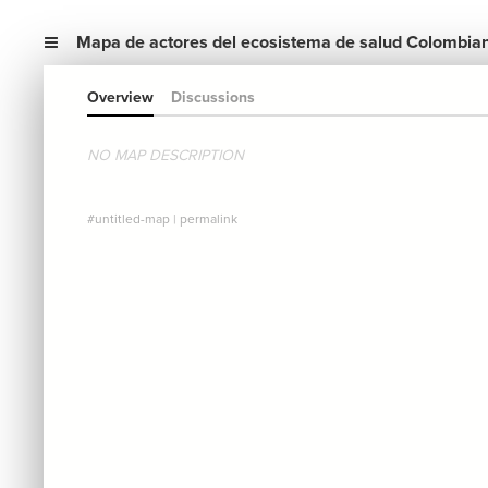
Mapa de actores del ecosistema de salud Colombia
Overview
Discussions
NO MAP DESCRIPTION
#untitled-map
|
permalink