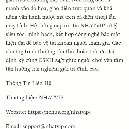
Decorate Connections
mạnh vào đồ họa, giao diện trực quan và khả
năng vận hành mượt mà trên cả điện thoại lẫn
máy tính. Hệ thống nạp rút tại NHATVIP xử lý
siêu tốc, minh bạch, kết hợp công nghệ bảo mật
hiện đại để bảo vệ tài khoản người tham gia. Các
chương trình thưởng tân thủ, hoàn trả, ưu đãi
định kỳ cùng CSKH 24/7 giúp người chơi yên tâm
tận hưởng trải nghiệm giải trí đỉnh cao.
Thông Tin Liên Hệ
Thương hiệu: NHATVIP
Website:
https://nohus.org/nhatvip/
SWITCH TO
EDITOR
ADVANCED
ADVANCED
SWITCH TO
EDITOR
You've made changes to this view
You've made changes to this view
Email: support@nhatvip.com
REVERT
REVERT