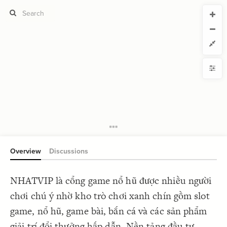
CURRENT VIEW
CURRENT VIEW
Untitled view
Untitled view
If you're comfortable with code, we strongly recommend using the
YLE
uide to get started.
advanced editor. Check out our
ADVANCED VIEWS
Size by
Automatically apply changes
Color by
Shape by
{
@settings
1
  template: systems;
2
Customize defaults
}
3
4
RUCTURE
5
Connect by
Overview
Discussions
Filter
Showcase
NHATVIP là cổng game nổ hũ được nhiều người
More
NTROLS
chơi chú ý nhờ kho trò chơi xanh chín gồm slot
Add custom control
game, nổ hũ, game bài, bắn cá và các sản phẩm
LES
giải trí đổi thưởng hấp dẫn. Nền tảng đầu tư
Decorate Elements