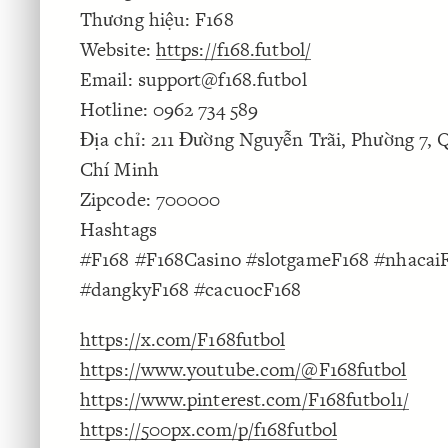
Thương hiệu: F168
Website:
https://f168.futbol/
Email: support@f168.futbol
Hotline: 0962 734 589
Địa chỉ: 211 Đường Nguyễn Trãi, Phường 7, 
Chí Minh
Zipcode: 700000
Hashtags
#F168 #F168Casino #slotgameF168 #nhacai
#dangkyF168 #cacuocF168
https://x.com/F168futbol
https://www.youtube.com/@F168futbol
https://www.pinterest.com/F168futbol1/
https://500px.com/p/f168futbol