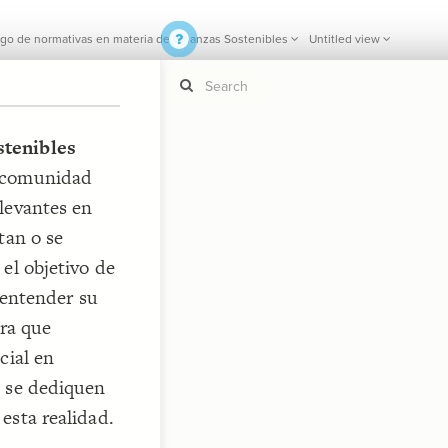
go de normativas en materia de Finanzas Sostenibles
Untitled view
stenibles
a comunidad
If y
STYLE
guide to
levantes en
Size b
Color 
tan o se
Shape
el objetivo de
Custo
 entender su
STRUCTU
ara que
Conne
cial en
Filter
o se dediquen
Showc
esta realidad.
More
CONTROL