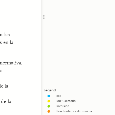
Add c
Filte
Filte
Filte
Filte
io
las
Filte
s en la
RULES
Decor
Decor
 normativa,
 o
e la
 de la