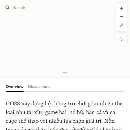
CURRENT VIEW
CURRENT VIEW
Untitled view
Untitled view
If you're comfortable with code, we strongly recommend using the
YLE
uide to get started.
advanced editor. Check out our
ADVANCED VIEWS
Size by
Automatically apply changes
Color by
Shape by
{
@settings
1
  template: systems;
2
Customize defaults
}
3
4
RUCTURE
5
Connect by
Overview
Discussions
Filter
Showcase
GO88 xây dựng hệ thống trò chơi gồm nhiều thể
More
NTROLS
loại như tài xỉu, game bài, nổ hũ, bắn cá và cá
Add custom control
cược thể thao với nhiều lựa chọn giải trí. Nền
LES
tảng có giao diện hiện đại, tốc độ xử lý nhanh và
Decorate Elements