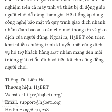
Decorate Connections
nghiệm trên cả máy tính và thiết bị di động giúp
người chơi dễ dàng tham gia. Hệ thống áp dụng
công nghệ bảo mật và quy trình giao dịch nhanh
nhằm đảm bảo an toàn cho mọi thông tin và giao
dịch của người dùng. Ngoài ra, H3BET còn triển
khai nhiều chương trình khuyến mãi cùng dịch
vụ hỗ trợ khách hàng 24/7 nhằm mang đến môi
trường giải trí ổn định và tiện lợi cho cộng đồng
người chơi.
Thông Tin Liên Hệ
Thương hiệu: H3BET
Website:
https://h3bet1.org/
Email: support@h3bet1.org
SWITCH TO
EDITOR
ADVANCED
ADVANCED
SWITCH TO
EDITOR
You've made changes to this view
You've made changes to this view
Hotline: 0976 415 238
REVERT
REVERT