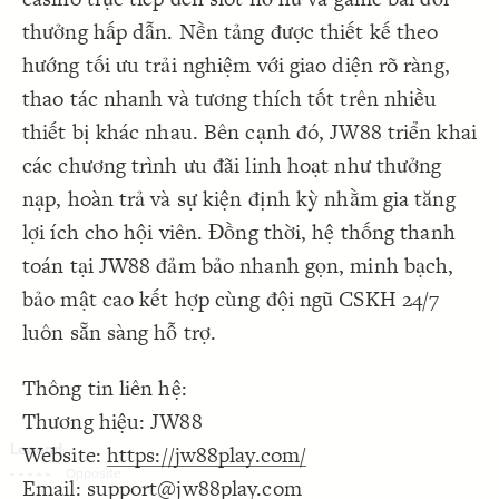
Decorate Connections
thưởng hấp dẫn. Nền tảng được thiết kế theo
hướng tối ưu trải nghiệm với giao diện rõ ràng,
thao tác nhanh và tương thích tốt trên nhiều
thiết bị khác nhau. Bên cạnh đó, JW88 triển khai
các chương trình ưu đãi linh hoạt như thưởng
nạp, hoàn trả và sự kiện định kỳ nhằm gia tăng
lợi ích cho hội viên. Đồng thời, hệ thống thanh
toán tại JW88 đảm bảo nhanh gọn, minh bạch,
bảo mật cao kết hợp cùng đội ngũ CSKH 24/7
luôn sẵn sàng hỗ trợ.
Thông tin liên hệ:
Thương hiệu: JW88
Website:
https://jw88play.com/
SWITCH TO
EDITOR
ADVANCED
ADVANCED
SWITCH TO
EDITOR
You've made changes to this view
You've made changes to this view
Email: support@jw88play.com
REVERT
REVERT