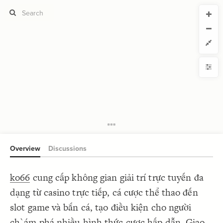
CURRENT VIEW
CURRENT VIEW
Ko66aukcom
Ko66aukcom
If you're comfortable with code, we strongly recommend using the
YLE
uide to get started.
advanced editor. Check out our
ADVANCED VIEWS
Size by
Automatically apply changes
Color by
Shape by
{
@settings
1
  template: systems;
2
Customize defaults
}
3
4
RUCTURE
5
Connect by
Overview
Discussions
Filter
Showcase
ko66
cung cấp không gian giải trí trực tuyến đa
More
NTROLS
dạng từ casino trực tiếp, cá cược thể thao đến
Add custom control
slot game và bắn cá, tạo điều kiện cho người
LES
ch`ám phá nhiều hình thức cược hấp dẫn. Giao
Decorate Elements