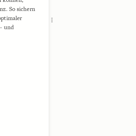
Add c
nz. So sichern
RULES
optimaler
Decor
Decor
s- und