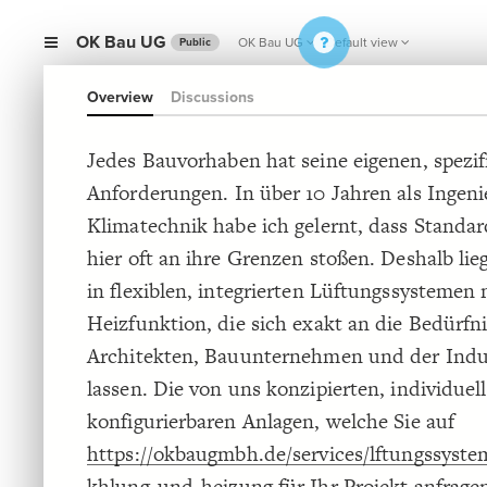
OK Bau UG
OK Bau UG
Default view
Public
Overview
Discussions
Jedes Bauvorhaben hat seine eigenen, spezi
Anforderungen. In über 10 Jahren als Ingeni
Klimatechnik habe ich gelernt, dass Standa
hier oft an ihre Grenzen stoßen. Deshalb lie
in flexiblen, integrierten Lüftungssystemen
Heizfunktion, die sich exakt an die Bedürfn
Architekten, Bauunternehmen und der Indu
lassen. Die von uns konzipierten, individuell
konfigurierbaren Anlagen, welche Sie auf
https://okbaugmbh.de/services/lftungssyste
khlung-und-heizung
für Ihr Projekt anfrage