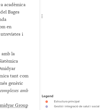
Add c
rca acadèmica
Sho
 del Bages
Sho
enda
RULES
com en
Decor
ntrevistes i
Decor
d amb la
Sistèmica
Omidyar
èmica tant com
més genèric
s complexes amb
"G
midyar Group