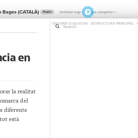
 en Bages (CATALÀ)
Untitled map
Mapa completo
Public
ENTORN CUIDADOR
ESTRUCTURA PRINCIPAL
ncia en
If y
STYLE
guide to
Size b
Color 
Shape
Custo
rar la realitat
STRUCTU
 comarca del
Conne
ls diferents
Filter
tot està
Showc
More
CONTROL