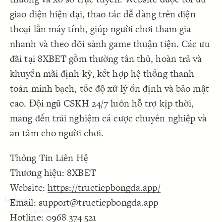
Decorate Connections
giao diện hiện đại, thao tác dễ dàng trên điện
thoại lẫn máy tính, giúp người chơi tham gia
nhanh và theo dõi sảnh game thuận tiện. Các ưu
đãi tại 8XBET gồm thưởng tân thủ, hoàn trả và
khuyến mãi định kỳ, kết hợp hệ thống thanh
toán minh bạch, tốc độ xử lý ổn định và bảo mật
cao. Đội ngũ CSKH 24/7 luôn hỗ trợ kịp thời,
mang đến trải nghiệm cá cược chuyên nghiệp và
an tâm cho người chơi.
Thông Tin Liên Hệ
Thương hiệu: 8XBET
Website:
https://tructiepbongda.app/
Email: support@tructiepbongda.app
SWITCH TO
EDITOR
ADVANCED
ADVANCED
SWITCH TO
EDITOR
You've made changes to this view
You've made changes to this view
Hotline: 0968 374 521
REVERT
REVERT