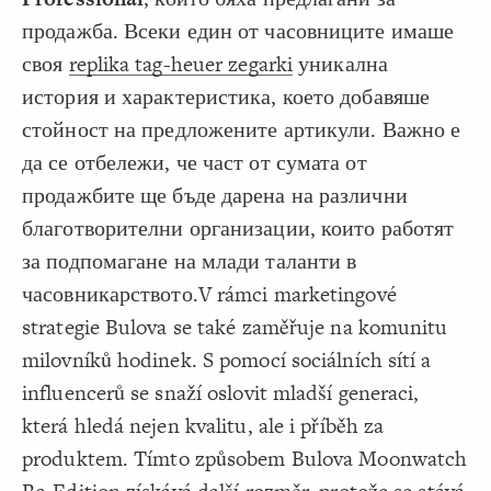
Decorate Connections
продажба. Всеки един от часовниците имаше
своя
replika tag-heuer zegarki
уникална
история и характеристика, което добавяше
стойност на предложените артикули. Важно е
да се отбележи, че част от сумата от
продажбите ще бъде дарена на различни
благотворителни организации, които работят
за подпомагане на млади таланти в
часовникарството.V rámci marketingové
strategie Bulova se také zaměřuje na komunitu
milovníků hodinek. S pomocí sociálních sítí a
influencerů se snaží oslovit mladší generaci,
která hledá nejen kvalitu, ale i příběh za
produktem. Tímto způsobem Bulova Moonwatch
SWITCH TO
EDITOR
ADVANCED
ADVANCED
SWITCH TO
EDITOR
You've made changes to this view
You've made changes to this view
REVERT
REVERT