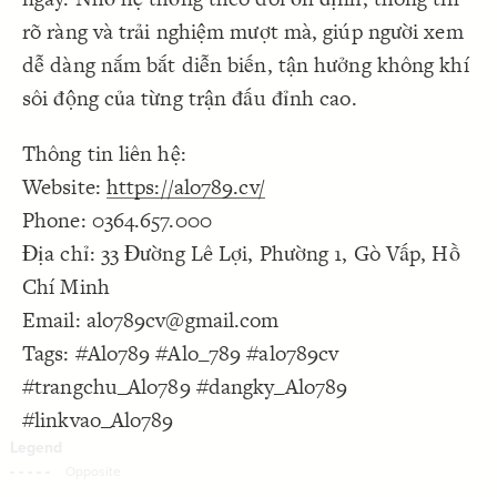
Decorate Connections
rõ ràng và trải nghiệm mượt mà, giúp người xem
dễ dàng nắm bắt diễn biến, tận hưởng không khí
sôi động của từng trận đấu đỉnh cao.
Thông tin liên hệ:
Website:
https://alo789.cv/
Phone: 0364.657.000
Địa chỉ: 33 Đường Lê Lợi, Phường 1, Gò Vấp, Hồ
Chí Minh
Email: alo789cv@gmail.com
Tags: #Alo789 #Alo_789 #alo789cv
#trangchu_Alo789 #dangky_Alo789
#linkvao_Alo789
SWITCH TO
EDITOR
ADVANCED
ADVANCED
SWITCH TO
EDITOR
You've made changes to this view
You've made changes to this view
REVERT
REVERT