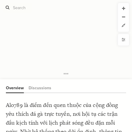
CURRENT VIEW
CURRENT VIEW
alo789cv
alo789cv
If you're comfortable with code, we strongly recommend using the
YLE
uide to get started.
advanced editor. Check out our
ADVANCED VIEWS
Size by
Automatically apply changes
Color by
Shape by
{
@settings
1
  template: systems;
2
Customize defaults
}
3
4
RUCTURE
5
Connect by
Overview
Discussions
Filter
Showcase
Alo789 là điểm đến quen thuộc của cộng đồng
More
NTROLS
yêu thích đá gà trực tuyến, nơi hội tụ các trận
Add custom control
đấu kịch tính với lịch phát sóng đều đặn mỗi
LES
ngày. Nhờ hệ thống theo dõi ổn định, thông tin
Decorate Elements