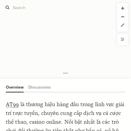
CURRENT VIEW
CURRENT VIEW
Untitled view
Untitled view
If you're comfortable with code, we strongly recommend using the
YLE
uide to get started.
advanced editor. Check out our
ADVANCED VIEWS
Size by
Automatically apply changes
Color by
Shape by
{
@settings
1
  template: systems;
2
Customize defaults
}
3
4
RUCTURE
5
Connect by
Overview
Discussions
Filter
Showcase
AT99
là thương hiệu hàng đầu trong lĩnh vực giải
More
NTROLS
trí trực tuyến, chuyên cung cấp dịch vụ cá cược
Add custom control
thể thao, casino online. Nổi bật nhất là các trò
LES
chơi đổi thưởng ăn tiền thật như bắn cá, nổ hũ,
Decorate Elements