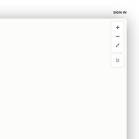
SIGN IN
CURRENT VIEW
CURRENT VIEW
au88lpcom
au88lpcom
ou're comfortable with code, we strongly recommend using the
 get started.
advanced editor. Check out our
ADVANCED VIEWS
y
Automatically apply changes
by
 by
{
@settings
1
  template: systems;
2
mize defaults
}
3
4
RE
5
ct by
ase
S