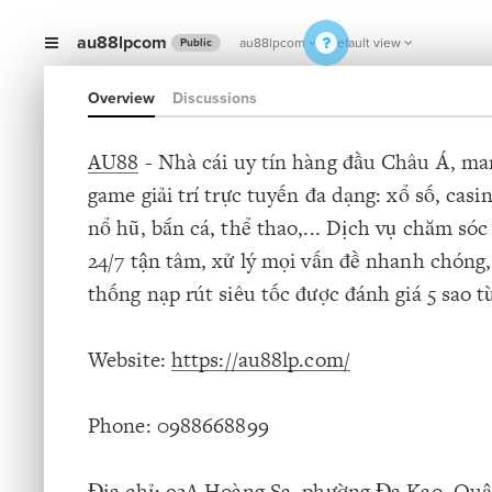
au88lpcom
au88lpcom
Default view
Public
Overview
Discussions
AU88
- Nhà cái uy tín hàng đầu Châu Á, ma
game giải trí trực tuyến đa dạng: xổ số, casi
nổ hũ, bắn cá, thể thao,... Dịch vụ chăm só
24/7 tận tâm, xử lý mọi vấn đề nhanh chóng
thống nạp rút siêu tốc được đánh giá 5 sao t
Website:
https://au88lp.com/
Phone: 0988668899
Địa chỉ: 93A Hoàng Sa, phường Đa Kao, Quậ