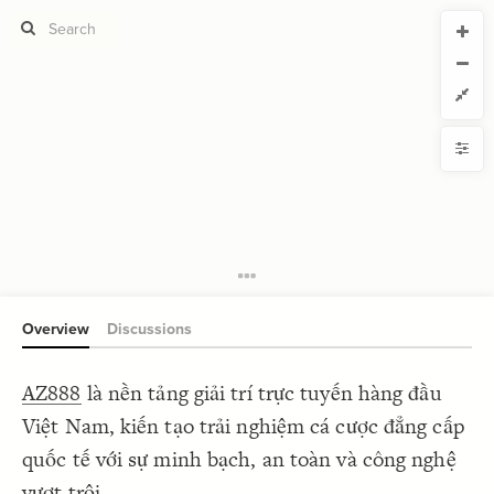
CURRENT VIEW
CURRENT VIEW
az88bar
az88bar
If you're comfortable with code, we strongly recommend using the
YLE
uide to get started.
advanced editor. Check out our
ADVANCED VIEWS
Size by
Automatically apply changes
Color by
Shape by
{
@settings
1
  template: systems;
2
Customize defaults
}
3
4
RUCTURE
5
Connect by
Overview
Discussions
Filter
Showcase
AZ888
là nền tảng giải trí trực tuyến hàng đầu
More
NTROLS
Việt Nam, kiến tạo trải nghiệm cá cược đẳng cấp
Add custom control
quốc tế với sự minh bạch, an toàn và công nghệ
LES
vượt trội.
Decorate Elements