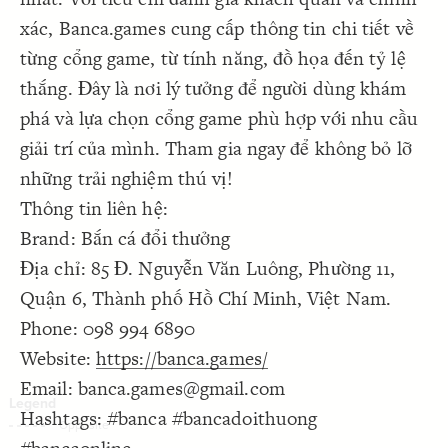
Decorate Connections
xác, Banca.games cung cấp thông tin chi tiết về
từng cổng game, từ tính năng, đồ họa đến tỷ lệ
thắng. Đây là nơi lý tưởng để người dùng khám
phá và lựa chọn cổng game phù hợp với nhu cầu
giải trí của mình. Tham gia ngay để không bỏ lỡ
những trải nghiệm thú vị!
Thông tin liên hệ:
Brand: Bắn cá đổi thưởng
Địa chỉ: 85 Đ. Nguyễn Văn Luông, Phường 11,
Quận 6, Thành phố Hồ Chí Minh, Việt Nam.
Phone: 098 994 6890
Website:
https://banca.games/
Email: banca.games@gmail.com
Hashtags: #banca #bancadoithuong
SWITCH TO
EDITOR
ADVANCED
ADVANCED
SWITCH TO
EDITOR
You've made changes to this view
You've made changes to this view
REVERT
REVERT