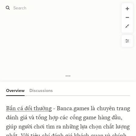
CURRENT VIEW
CURRENT VIEW
bancagames
bancagames
If you're comfortable with code, we strongly recommend using the
YLE
uide to get started.
advanced editor. Check out our
ADVANCED VIEWS
Size by
Automatically apply changes
Color by
Shape by
{
@settings
1
  template: systems;
2
Customize defaults
}
3
4
RUCTURE
5
Connect by
Overview
Discussions
Filter
Showcase
Bắn cá đổi thưởng
- Banca.games là chuyên trang
More
NTROLS
đánh giá và tổng hợp các cổng game hàng đầu,
Add custom control
giúp người chơi tìm ra những lựa chọn chất lượng
LES
nhất. Với tiêu chí đánh giá khách quan và chính
Decorate Elements