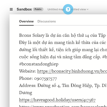
Sandbox
Untitled map
Untitled view
Public
Overview
Discussions
Bcons Solary là dự án căn hộ thứ 14 của Tập
Đây là một dự án mang tính kế thừa của các
đường lối thiết kế, tiện ích giúp mang lại ch
cuộc sống hiện đại và nâng tầm đẳng cấp. #
#bconstandonghiep
Website:
https://bconscity.binhduong.vn/bco
Phone: 0907597577
Address: Đường số 4, Tân Đông Hiệp, Tp. Dĩ
Dương
https://haveagood.holiday/users/417567
https://www.reverbnation.com/bconssolary