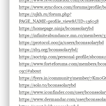
https://www.syncdocs.com/forums/profile/b
https://ujkh.ru/forum.php?
PAGE_NAME=profile_view&UID=136058
https://homepage.ninja/bconssolarybd
https://infiniteabundance.mn.co/members/3
https://protocol.ooo/ja/users/bconssolarybd
https://zb3.org/bconssolarybd/
https://soctrip.com/personal-profile/sbcons
https://www.forteforums.com/members/bcon
097/#about
https://fyers.in/community/member/7Km0G
https://solo.to/bconssolarybd
https://www.iconfinder.com/user/bconssola
https://www.dermandar.com/user/bconssola