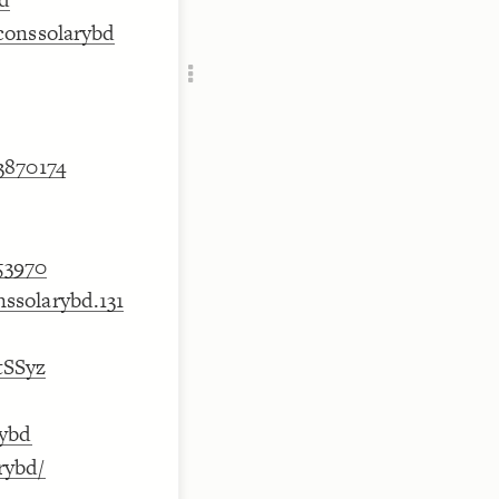
Add c
conssolarybd
RULES
Decor
Decor
3870174
153970
ssolarybd.131
tSSyz
rybd
rybd/