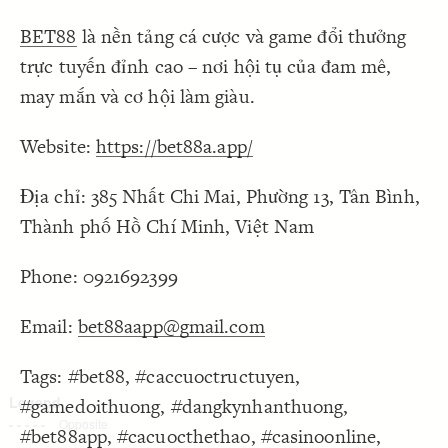
Decorate Connections
BET88
là nền tảng cá cược và game đổi thưởng
trực tuyến đỉnh cao – nơi hội tụ của đam mê,
may mắn và cơ hội làm giàu.
Website:
https://bet88a.app/
Địa chỉ: 385 Nhất Chi Mai, Phường 13, Tân Bình,
Thành phố Hồ Chí Minh, Việt Nam
Phone: 0921692399
Email:
bet88aapp@gmail.com
Tags: #bet88, #caccuoctructuyen,
#gamedoithuong, #dangkynhanthuong,
SWITCH TO
EDITOR
ADVANCED
ADVANCED
SWITCH TO
EDITOR
#bet88app, #cacuocthethao, #casinoonline,
You've made changes to this view
You've made changes to this view
REVERT
REVERT