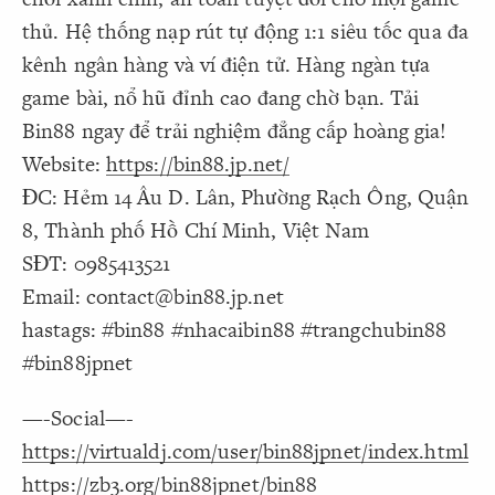
Decorate Connections
thủ. Hệ thống nạp rút tự động 1:1 siêu tốc qua đa
kênh ngân hàng và ví điện tử. Hàng ngàn tựa
game bài, nổ hũ đỉnh cao đang chờ bạn. Tải
Bin88 ngay để trải nghiệm đẳng cấp hoàng gia!
Website:
https://bin88.jp.net/
ĐC: Hẻm 14 Âu D. Lân, Phường Rạch Ông, Quận
8, Thành phố Hồ Chí Minh, Việt Nam
SĐT: 0985413521
Email: contact@bin88.jp.net
hastags: #bin88 #nhacaibin88 #trangchubin88
#bin88jpnet
—-Social—-
https://virtualdj.com/user/bin88jpnet/index.html
SWITCH TO
EDITOR
ADVANCED
ADVANCED
SWITCH TO
EDITOR
You've made changes to this view
You've made changes to this view
https://zb3.org/bin88jpnet/bin88
REVERT
REVERT