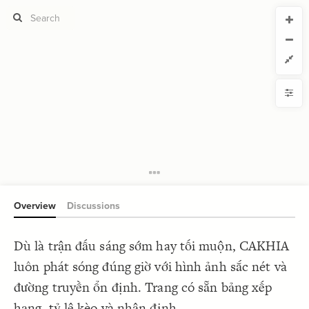
CURRENT VIEW
CURRENT VIEW
Untitled view
Untitled view
If you're comfortable with code, we strongly recommend using the
YLE
uide to get started.
advanced editor. Check out our
ADVANCED VIEWS
Size by
Automatically apply changes
Color by
Shape by
{
@settings
1
  template: systems;
2
Customize defaults
}
3
4
RUCTURE
5
Connect by
Overview
Discussions
Filter
Showcase
Dù là trận đấu sáng sớm hay tối muộn, CAKHIA
More
NTROLS
luôn phát sóng đúng giờ với hình ảnh sắc nét và
Add custom control
đường truyền ổn định. Trang có sẵn bảng xếp
LES
hạng, tỷ lệ kèo và nhận định.
Decorate Elements