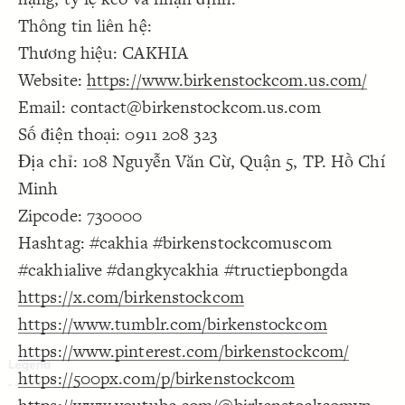
Decorate Connections
Thông tin liên hệ:
Thương hiệu: CAKHIA
Website:
https://www.birkenstockcom.us.com/
Email: contact@birkenstockcom.us.com
Số điện thoại: 0911 208 323
Địa chỉ: 108 Nguyễn Văn Cừ, Quận 5, TP. Hồ Chí
Minh
Zipcode: 730000
Hashtag: #cakhia #birkenstockcomuscom
#cakhialive #dangkycakhia #tructiepbongda
https://x.com/birkenstockcom
https://www.tumblr.com/birkenstockcom
https://www.pinterest.com/birkenstockcom/
https://500px.com/p/birkenstockcom
SWITCH TO
EDITOR
ADVANCED
ADVANCED
SWITCH TO
EDITOR
You've made changes to this view
You've made changes to this view
REVERT
REVERT